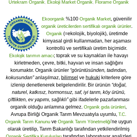
Urtekram Organik
,
Ekoloji Market Organik
,
Florame Organik
Ekoorganik
%100
Organik Market
, güvenilir
organik üreticilerden
sertifikalı
organik ürünler
.
Organik
(=ekolojik, biyolojik), üretimde
kimyasal girdi kullanmadan, her aşaması
kontrollü ve sertifikalı üretim biçimidir.
Ekolojik tarımın amacı
; toprak ve su kaynakları ile havayı
kirletmeden, çevre, bitki, hayvan ve insan sağlığını
korumaktır. Organik ürünler
“görüntüsünden, tadından,
kokusundan”
anlaşılmaz,
bilimsel
ve
hukuki
kriterlere göre
izlenip denetlenerek belgelendirilir. Bir ürünün
“doğal,
naturel, katkısız, hormonsuz, saf, iyi tarım, köy ürünü,
çiftlikten, ev yapımı, sağlıklı”
gibi ifadelerle pazarlanması
organik olduğu anlamına gelmez.
Organik gıda ürünleri
,
Avrupa Birliği Organik Tarım Mevzuatıyla uyumlu,
T.C.
Organik Tarım Kanunu
ve
Organik Tarım Yönetmeliği
'ne uygun
olarak üretilip, Tarım Bakanlığı tarafından yetkilendirilmiş
Organik Sertifika Kuruluşları
tarafından laboratuvar analizleri