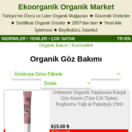
Ekoorganik Organik Market
Türkiye'nin Öncü ve Lider Organik Mağazası
★
Güvenilir Üreticiler
★
Sertifikalı Organik Ürünler
★
2007'den beri
★
Yerel Aile
İşletmesi
★
Beylikdüzü, İstanbul
İNDİRİMLER
•
YENİLER
•
ÇOK SATAN
TR>EN
Organik Bakım / Kozmetik
>
Organik Göz Bakımı
Urtekram Organik Yaşlanma Karşıtı
Göz Kremi (Tüm Cilt Tipleri,
Kuşburnu Yağı & Papatya) 15ml
615.00 ₺