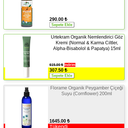
290.00 ₺
Urtekram Organik Nemlendirici Göz
Kremi (Normal & Karma Ciltler,
Alpha-Bisabolol & Papatya) 15ml
615.00 ₺
İndirim
307.50 ₺
Florame Organik Peygamber Çiçeği
Suyu (Cornflower) 200ml
1645.00 ₺
Tükendi