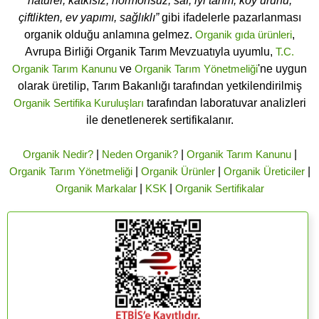
naturel, katkısız, hormonsuz, saf, iyi tarım, köy ürünü,
çiftlikten, ev yapımı, sağlıklı”
gibi ifadelerle pazarlanması
organik olduğu anlamına gelmez.
Organik gıda ürünleri
,
Avrupa Birliği Organik Tarım Mevzuatıyla uyumlu,
T.C.
Organik Tarım Kanunu
ve
Organik Tarım Yönetmeliği
'ne uygun
olarak üretilip, Tarım Bakanlığı tarafından yetkilendirilmiş
Organik Sertifika Kuruluşları
tarafından laboratuvar analizleri
ile denetlenerek sertifikalanır.
Organik Nedir?
|
Neden Organik?
|
Organik Tarım Kanunu
|
Organik Tarım Yönetmeliği
|
Organik Ürünler
|
Organik Üreticiler
|
Organik Markalar
|
KSK
|
Organik Sertifikalar