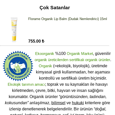
Çok Satanlar
Florame Organik Lip Balm (Dudak Nemlendirici) 15ml
755.00 ₺
Ekoorganik
%100
Organik Market
, güvenilir
organik üreticilerden
sertifikalı
organik ürünler
.
Organik
(=ekolojik, biyolojik), üretimde
kimyasal girdi kullanmadan, her aşaması
kontrollü ve sertifikalı üretim biçimidir.
Ekolojik tarımın amacı
; toprak ve su kaynakları ile havayı
kirletmeden, çevre, bitki, hayvan ve insan sağlığını
korumaktır. Organik ürünler
“görüntüsünden, tadından,
kokusundan”
anlaşılmaz,
bilimsel
ve
hukuki
kriterlere göre
izlenip denetlenerek belgelendirilir. Bir ürünün
“doğal,