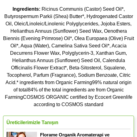
Ingredients:
Ricinus Communis (Castor) Seed Oil*,
Butyrospermum Parkii (Shea) Butter*, Hydrogenated Castor
Oil, Oleic/Linoleic/Linolenic Polyglycerides, Jojoba Esters,
Helianthus Annuus (Sunflower) Seed Wax, Oenothera
Biennis (Evening Primrose) Oil*, Olea Europaea (Olive) Fruit
Oil*, Aqua (Water), Camelina Sativa Seed Oil*, Acacia
Decurrens Flower Wax, Polyglycerin-3, Xanthan Gum,
Helianthus Annuus (Sunflower) Seed Oil, Calendula
Officinalis Flower Extract*, Beta-Sitosterol, Squalene,
Tocopherol, Parfum (Fragrance), Sodium Benzoate, Citric
Acid.* ingredients from Organic Farming99% natural origin
of total84% of the total ingredients are from Organic
FarmingCOSMOS ORGANIC certified by Ecocert Greenlife
according to COSMOS standard
Üreticilerimizle Tanışın
Florame Organik Aromaterapi ve