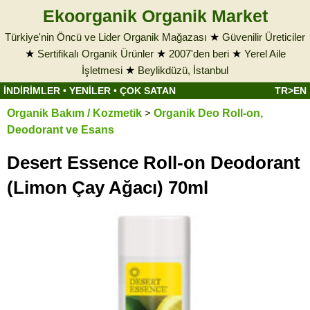
Ekoorganik Organik Market
Türkiye'nin Öncü ve Lider Organik Mağazası
★
Güvenilir Üreticiler
★
Sertifikalı Organik Ürünler
★
2007'den beri
★
Yerel Aile
İşletmesi
★
Beylikdüzü, İstanbul
İNDİRİMLER
•
YENİLER
•
ÇOK SATAN
TR>EN
Organik Bakım / Kozmetik
>
Organik Deo Roll-on,
Deodorant ve Esans
Desert Essence Roll-on Deodorant
(Limon Çay Ağacı) 70ml