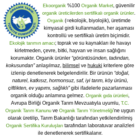
Ekoorganik
%100
Organik Market
, güvenilir
organik üreticilerden
sertifikalı
organik ürünler
.
Organik
(=ekolojik, biyolojik), üretimde
kimyasal girdi kullanmadan, her aşaması
kontrollü ve sertifikalı üretim biçimidir.
Ekolojik tarımın amacı
; toprak ve su kaynakları ile havayı
kirletmeden, çevre, bitki, hayvan ve insan sağlığını
korumaktır. Organik ürünler
“görüntüsünden, tadından,
kokusundan”
anlaşılmaz,
bilimsel
ve
hukuki
kriterlere göre
izlenip denetlenerek belgelendirilir. Bir ürünün
“doğal,
naturel, katkısız, hormonsuz, saf, iyi tarım, köy ürünü,
çiftlikten, ev yapımı, sağlıklı”
gibi ifadelerle pazarlanması
organik olduğu anlamına gelmez.
Organik gıda ürünleri
,
Avrupa Birliği Organik Tarım Mevzuatıyla uyumlu,
T.C.
Organik Tarım Kanunu
ve
Organik Tarım Yönetmeliği
'ne uygun
olarak üretilip, Tarım Bakanlığı tarafından yetkilendirilmiş
Organik Sertifika Kuruluşları
tarafından laboratuvar analizleri
ile denetlenerek sertifikalanır.