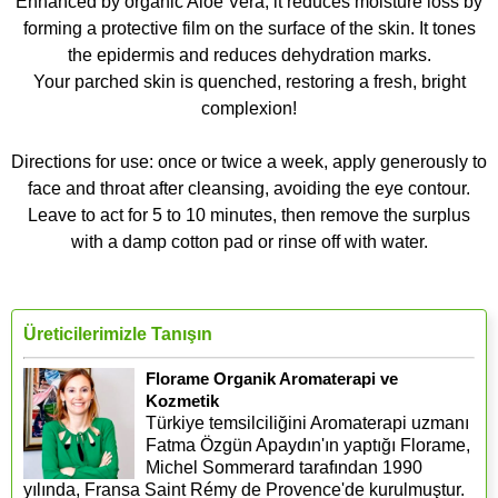
Enhanced by organic Aloe Vera, it reduces moisture loss by
forming a protective film on the surface of the skin. It tones
the epidermis and reduces dehydration marks.
Your parched skin is quenched, restoring a fresh, bright
complexion!
Directions for use: once or twice a week, apply generously to
face and throat after cleansing, avoiding the eye contour.
Leave to act for 5 to 10 minutes, then remove the surplus
with a damp cotton pad or rinse off with water.
Üreticilerimizle Tanışın
Florame Organik Aromaterapi ve
Kozmetik
Türkiye temsilciliğini Aromaterapi uzmanı
Fatma Özgün Apaydın'ın yaptığı Florame,
Michel Sommerard tarafından 1990
yılında, Fransa Saint Rémy de Provence'de kurulmuştur.