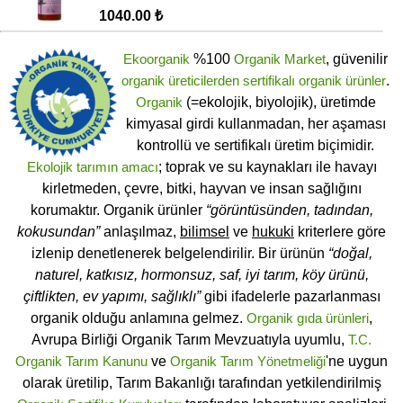
1040.00 ₺
Ekoorganik
%100
Organik Market
, güvenilir
organik üreticilerden
sertifikalı
organik ürünler
.
Organik
(=ekolojik, biyolojik), üretimde
kimyasal girdi kullanmadan, her aşaması
kontrollü ve sertifikalı üretim biçimidir.
Ekolojik tarımın amacı
; toprak ve su kaynakları ile havayı
kirletmeden, çevre, bitki, hayvan ve insan sağlığını
korumaktır. Organik ürünler
“görüntüsünden, tadından,
kokusundan”
anlaşılmaz,
bilimsel
ve
hukuki
kriterlere göre
izlenip denetlenerek belgelendirilir. Bir ürünün
“doğal,
naturel, katkısız, hormonsuz, saf, iyi tarım, köy ürünü,
çiftlikten, ev yapımı, sağlıklı”
gibi ifadelerle pazarlanması
organik olduğu anlamına gelmez.
Organik gıda ürünleri
,
Avrupa Birliği Organik Tarım Mevzuatıyla uyumlu,
T.C.
Organik Tarım Kanunu
ve
Organik Tarım Yönetmeliği
'ne uygun
olarak üretilip, Tarım Bakanlığı tarafından yetkilendirilmiş