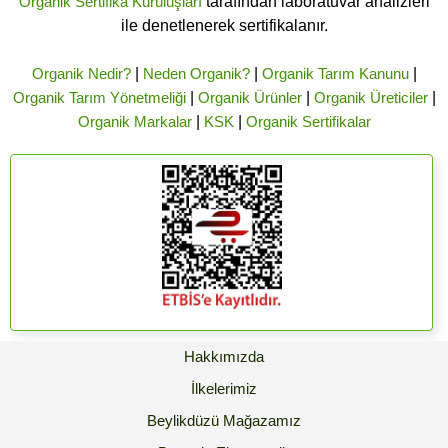
Organik Sertifika Kuruluşları
tarafından laboratuvar analizleri
ile denetlenerek sertifikalanır.
Organik Nedir?
|
Neden Organik?
|
Organik Tarım Kanunu
|
Organik Tarım Yönetmeliği
|
Organik Ürünler
|
Organik Üreticiler
|
Organik Markalar
|
KSK
|
Organik Sertifikalar
Hakkımızda
İlkelerimiz
Beylikdüzü Mağazamız