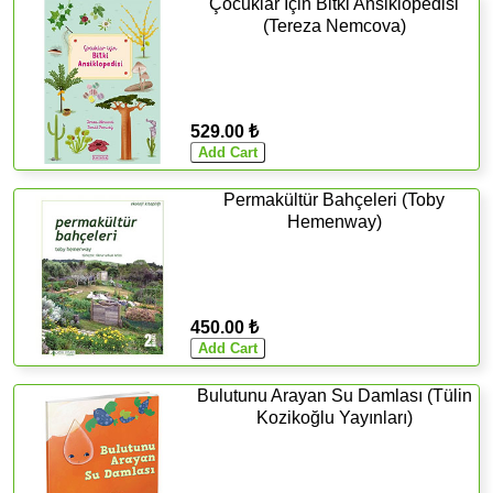
Çocuklar İçin Bitki Ansiklopedisi
(Tereza Nemcova)
529.00 ₺
Permakültür Bahçeleri (Toby
Hemenway)
450.00 ₺
Bulutunu Arayan Su Damlası (Tülin
Kozikoğlu Yayınları)