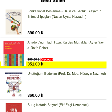
Best Seller
Fonksiyonel Beslenme - Uzun ve Sağlıklı Yaşamın
Bilimsel İpuçları (Nazan Uysal Harzadın)
390.00 ₺
Anadolu’nun Tadı Tuzu, Kardeş Mutfaklar (Ayfer Yavi
& Raife Polat)
390.00 ₺
Discount
351.00 ₺
Unuttuğum Bedenim (Prof. Dr. Med. Hüseyin Nazlıkul)
360.00 ₺
Bu İş Kafada Bitiyor! (Elif Ezgi Uzmansel)