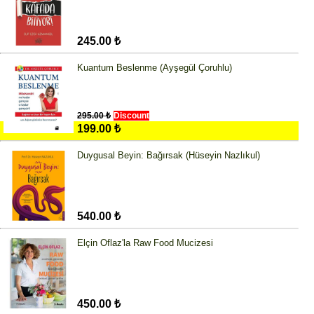
245.00 ₺
Kuantum Beslenme (Ayşegül Çoruhlu)
295.00 ₺
Discount
199.00 ₺
Duygusal Beyin: Bağırsak (Hüseyin Nazlıkul)
540.00 ₺
Elçin Oflaz'la Raw Food Mucizesi
450.00 ₺